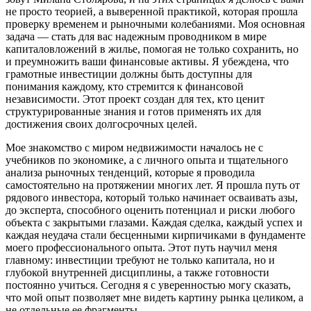
не просто теорией, а выверенной практикой, которая прошла
проверку временем и рыночными колебаниями. Моя основная
задача — стать для вас надежным проводником в мире
капиталовложений в жилье, помогая не только сохранить, но
и преумножить ваши финансовые активы. Я убеждена, что
грамотные инвестиции должны быть доступны для
понимания каждому, кто стремится к финансовой
независимости. Этот проект создан для тех, кто ценит
структурированные знания и готов применять их для
достижения своих долгосрочных целей.
Мое знакомство с миром недвижимости началось не с
учебников по экономике, а с личного опыта и тщательного
анализа рыночных тенденций, которые я проводила
самостоятельно на протяжении многих лет. Я прошла путь от
рядового инвестора, который только начинает осваивать азы,
до эксперта, способного оценить потенциал и риски любого
объекта с закрытыми глазами. Каждая сделка, каждый успех и
каждая неудача стали бесценными кирпичиками в фундаменте
моего профессионального опыта. Этот путь научил меня
главному: инвестиции требуют не только капитала, но и
глубокой внутренней дисциплины, а также готовности
постоянно учиться. Сегодня я с уверенностью могу сказать,
что мой опыт позволяет мне видеть картину рынка целиком, а
не отдельные ее фрагменты.